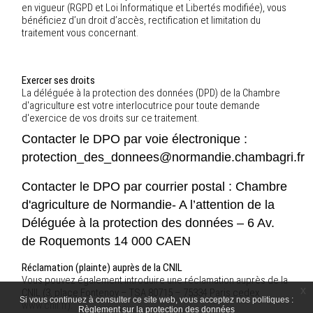
en vigueur (RGPD et Loi Informatique et Libertés modifiée), vous
bénéficiez d’un droit d’accès, rectification et limitation du
traitement vous concernant.
Exercer ses droits
La déléguée à la protection des données (DPD) de la Chambre
d'agriculture est votre interlocutrice pour toute demande
d'exercice de vos droits sur ce traitement.
Contacter le DPO par voie électronique :
protection_des_donnees@normandie.chambagri.fr
Contacter le DPO par courrier postal : Chambre
d'agriculture de Normandie- A l’attention de la
Déléguée à la protection des données – 6 Av.
de Roquemonts 14 000 CAEN
Réclamation (plainte) auprès de la CNIL
Vous pouvez également introduire une réclamation auprès de la
x
CNIL (3, place Fontenoy – TSA 80715 – 75334 Paris cedex
Si vous continuez à consulter ce site web, vous acceptez nos politiques :
www.cnil.fr
).
Règlement sur la protection des données