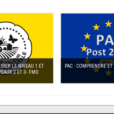
LIDER LE NIVEAU 1 ET
PAC : COMPRENDRE ET 
EAUX 2 ET 3- FMD