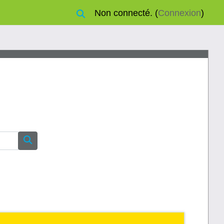
Non connecté. (
Connexion
)
Activer/désactiver la saisie de recherche
Rechercher des cours